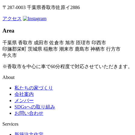
〒287-0003 千葉県香取市佐原イ2886
アクセス
Area
千葉県 香取市 成田市 佐倉市 旭市 匝瑳市 印西市
印旛郡栄町 茨城県 稲敷市 潮来市 鹿島市 神栖市 行方市
牛久市
※香取市を中心に車で60分程度で対応させていただきます。
About
私たちの家づくり
会社案内
メンバー
SDGsへの取り組み
お問い合わせ
Services
新築注文住宅